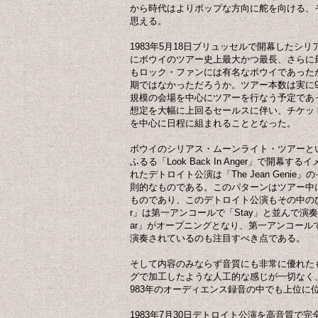
から時代はよりポップな方向に舵を向ける、
思える。
1983年5月18日ブリュッセルで開幕したシ
にボウイのツアー史上最大かつ最長、さらに
もロック・ファンには有名なボウイであった
期ではなかっただろうか。ツアー本数は実に96
規模の会場を中心にツアーを行なう予定であ
想定を大幅に上回るセールスに伴い、チケッ
を中心に日程に組まれることとなった。
ボウイのシリアス・ムーンライト・ツアーと
ふるる「Look Back In Anger」で開
れたデトロイト公演は「The Jean Genie
則的なものである。このパターンはツアー中
ものであり、このデトロイト公演もその中のひ
r」は第一アンコールで「Stay」と並んで演
ar」がオープニングとなり、第一アンコールではその
演奏されているのも注目すべき点である。
そして内容のみならず音質にも非常に優れた
グで加工したような人工的な感じが一切なく
983年のオーディエンス録音の中でも上位に
1983年7月30日デトロイト公演を高音質で完全収