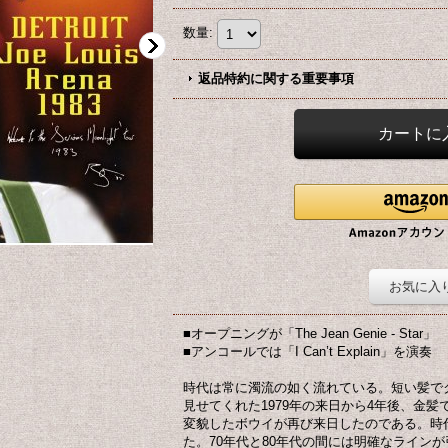
数量
:
返品特約に関する重要事項
お気に入
■オープニングが「The Jean Genie - Star」
■アンコールでは「I Can’t Explain」を演奏
時代は常に濁流の如く流れている。短い髪で
見せてくれた1979年の来日から4年後、金
変貌したボウイが再び来日したのである。時代
た。70年代と80年代の間には明確なラインが