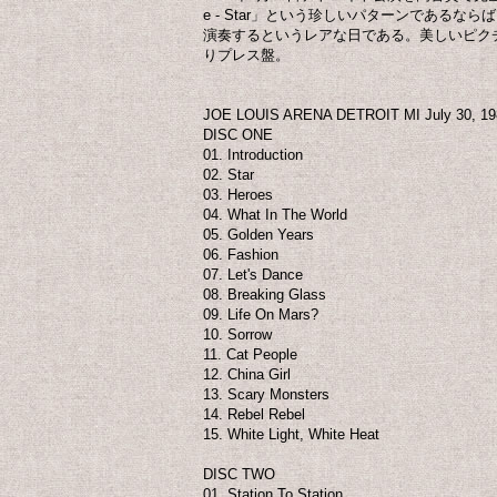
e - Star」という珍しいパターンであるならば、ア
演奏するというレアな日である。美しいピク
りプレス盤。
JOE LOUIS ARENA DETROIT MI July 30, 19
DISC ONE
01. Introduction
02. Star
03. Heroes
04. What In The World
05. Golden Years
06. Fashion
07. Let's Dance
08. Breaking Glass
09. Life On Mars?
10. Sorrow
11. Cat People
12. China Girl
13. Scary Monsters
14. Rebel Rebel
15. White Light, White Heat
DISC TWO
01. Station To Station