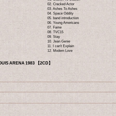
02. Cracked Actor
03. Ashes To Ashes
04. Space Oddity
05. band introduction
06. Young Americans
07. Fame
08. TVC15
09. Stay
10. Jean Genie
11. I can't Explain
12. Modern Love
LOUIS ARENA 1983 【2CD】