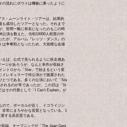
その流れにボウイは機敏に乗ったように
リアス・ムーンライト・ツアーは、結果的
最も成功したツアーとなった。それまで
が、世間一般に有名になったのもこの時
公演を数えた。当初10000人程度の中
ったが、アルバム『レッツ・ダンス』の
トは争奪戦となったため、大規模な会場
いえば、公式で見られるように疾走感あ
幕するイメージがあろうが、なんと本作が収録さ
」のイントロから「Star」で始まるという変
にイレギュラーで何公演かで披露された
とつである。多くの公演において「Sta
奏されるのが常であったが、この日は「St
代替として「I Can’t Explain」が
もので、ボーカルが近く、イコライジン
、非常にまろやかな音質となっている。1
位置する高音質である。
録。オープニングが「The Jean Geni