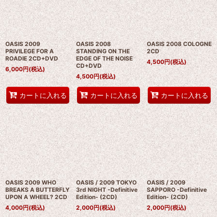
OASIS 2009
OASIS 2008
OASIS 2008 COLOGNE
PRIVILEGE FOR A
STANDING ON THE
2CD
ROADIE 2CD+DVD
EDGE OF THE NOISE
4,500
円
(税込)
CD+DVD
6,000
円
(税込)
4,500
円
(税込)
カートに入れる
カートに入れる
カートに入れる
OASIS 2009 WHO
OASIS / 2009 TOKYO
OASIS / 2009
BREAKS A BUTTERFLY
3rd NIGHT -Definitive
SAPPORO -Definitive
UPON A WHEEL? 2CD
Edition- (2CD)
Edition- (2CD)
4,000
円
(税込)
2,000
円
(税込)
2,000
円
(税込)