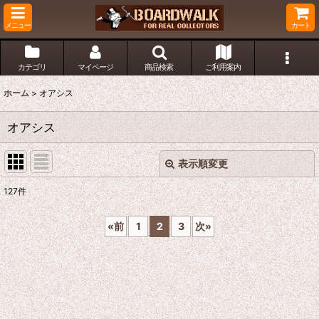
メニュー
カート
カテゴリ
マイページ
商品検索
ご利用案内
ホーム
>
オアシス
オアシス
表示順変更
閉じる
127
件
サブカテゴリ
:
«
前
1
2
3
次
»
表示数
:
並び順
: