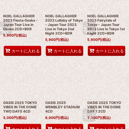
NOEL GALLAGHER
NOEL GALLAGHER
NOEL GALLAGHER
2023 Fiesta Osaka -
2023 Lullaby of Tokyo
2023 Fairytale of
Japan Tour Live in
- Japan Tour 2023
Tokyo - Japan Tour
Osaka 2CD+BDR
Live in Tokyo 2nd
2023 Live in Tokyo 1st
Night 2CD+BDR
Night 2CD+BDR
5,900
円
(税込)
5,900
円
(税込)
5,900
円
(税込)
カートに入れる
カートに入れる
カートに入れる
OASIS 2025 TOKYO
OASIS 2025
OASIS 2025 TOKYO
VIBES IN THE DOME
WEMBLEY STADIUM
VIBES IN THE DOME
TWO DAYS 4CD
4CD
DAY 1 2CD
5,000
円
(税込)
6,000
円
(税込)
3,000
円
(税込)
カートに入れる
カートに入れる
カートに入れる