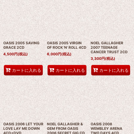
OASIS 2005 SAVING
OASIS 2005 VIRGIN
NOEL GALLAGHER
GRACE 2CD
OF ROCK 'N' ROLL 4CD
2007 TEENAGE
CANCER TRUST 2CD
4,500
円
(税込)
6,000
円
(税込)
3,300
円
(税込)
カートに入れる
カートに入れる
カートに入れる
OASIS 2006 LET YOUR
NOEL GALLAGHER &
OASIS 2008
LOVE LAY ME DOWN
GEM FROM OASIS
WEMBLEY ARENA
4CD+DVD
2006 SECRET GIG CD
TWO DAYS 4CD