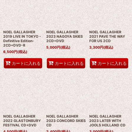
NOEL GALLAGHER
NOEL GALLAGHER
NOEL GALLAGHER
2019 LIVE IN TOKYO -
2023 NAGOYA SKIES
2021 PAVE THE WAY
Definitive Edition-
2CD+DVD
FOR US 2CD
2CD+DVD-R
5,000
円
(税込)
3,300
円
(税込)
6,500
円
(税込)
カートに入れる
カートに入れる
カートに入れる
NOEL GALLAGHER
NOEL GALLAGHER
NOEL GALLAGHER
2022 GLASTONBURY
2023 CONCORD SKIES
2023 LATER WITH
FESTIVAL CD+DVD
CD
JOOLS HOLLAND CD
4,500
円
(税込)
2,400
円
(税込)
3,000
円
(税込)