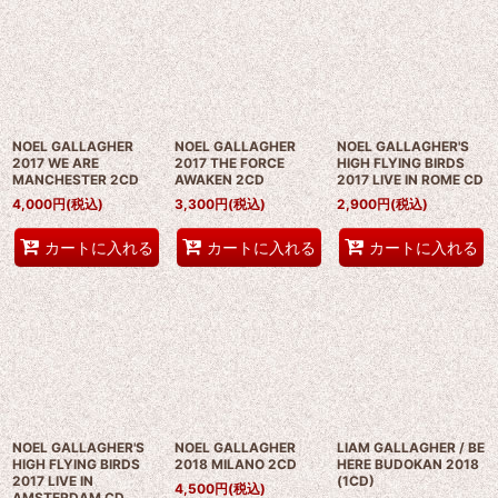
NOEL GALLAGHER
NOEL GALLAGHER
NOEL GALLAGHER'S
2017 WE ARE
2017 THE FORCE
HIGH FLYING BIRDS
MANCHESTER 2CD
AWAKEN 2CD
2017 LIVE IN ROME CD
4,000
円
(税込)
3,300
円
(税込)
2,900
円
(税込)
カートに入れる
カートに入れる
カートに入れる
NOEL GALLAGHER'S
NOEL GALLAGHER
LIAM GALLAGHER / BE
HIGH FLYING BIRDS
2018 MILANO 2CD
HERE BUDOKAN 2018
2017 LIVE IN
(1CD)
4,500
円
(税込)
AMSTERDAM CD